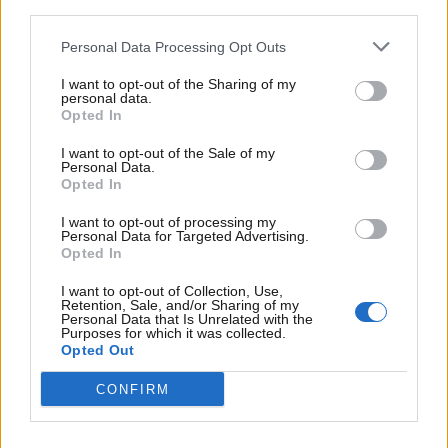
third parties.
oprettelse og administration. Bankerne vurderer
din økonomi ud fra dokumentation som lønsedler,
Personal Data Processing Opt Outs
budgetter samt information om boligen. Hvis du
I want to opt-out of the Sharing of my
har disse oplysninger klar på forhånd, kan
personal data.
processen blive mere effektiv. Ud over prisen bør
Opted In
du overveje lånets fleksibilitet, for eksempel
I want to opt-out of the Sale of my
muligheden for afdragsfrihed eller ændring af
Personal Data.
Opted In
løbetid.
I want to opt-out of processing my
Personal Data for Targeted Advertising.
Digitale værktøjer til at finde
Opted In
boliglån
I want to opt-out of Collection, Use,
Retention, Sale, and/or Sharing of my
Personal Data that Is Unrelated with the
Digitale platforme gør det enkelt at danne sig et
Purposes for which it was collected.
Opted Out
overblik over de mange lånemuligheder uden at
kontakte hver enkelt bank direkte. På Mybanker.dk
CONFIRM
kan du indtaste dine oplysninger én gang og
modtage uforpligtende tilbud fra flere banker,