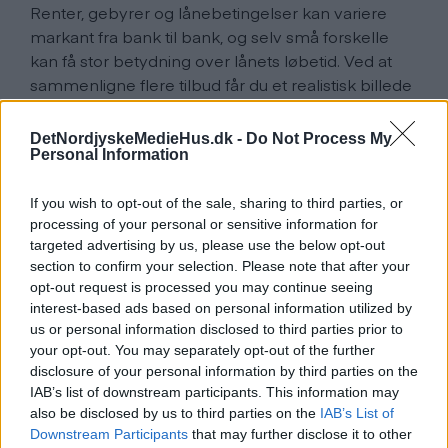
Renter, gebyrer og lånebetingelser kan variere
markant fra bank til bank, og selv små forskelle
kan få stor betydning over lånets løbetid. Ved at
sammenligne flere tilbud får du et realistisk billede
af markedet og kan forhandle bedre vilkår. Det
giver dig også mulighed for at vælge en løsning,
DetNordjyskeMedieHus.dk -
Do Not Process My
der matcher din økonomi, både nu og på længere
Personal Information
sigt. En gennemsigtig proces gør det lettere at
undgå skjulte omkostninger og sikre, at du får mest
If you wish to opt-out of the sale, sharing to third parties, or
processing of your personal or sensitive information for
muligt ud af dit boligbudget.
targeted advertising by us, please use the below opt-out
section to confirm your selection. Please note that after your
Hvad bør du overveje ved valg
opt-out request is processed you may continue seeing
interest-based ads based on personal information utilized by
af boliglån
us or personal information disclosed to third parties prior to
your opt-out. You may separately opt-out of the further
disclosure of your personal information by third parties on the
Når du sammenligner boliglån, er ÅOP (årlige
IAB’s list of downstream participants. This information may
omkostninger i procent) en central faktor, da den
also be disclosed by us to third parties on the
IAB’s List of
viser de samlede udgifter ved lånet. Det er også
Downstream Participants
that may further disclose it to other
relevant at se på gebyrer i forbindelse med