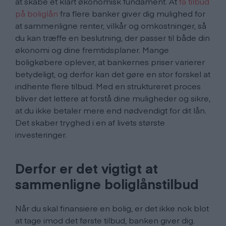
at skabe et klart økonomisk fundament. At
få tilbud
på boliglån
fra flere banker giver dig mulighed for
at sammenligne renter, vilkår og omkostninger, så
du kan træffe en beslutning, der passer til både din
økonomi og dine fremtidsplaner. Mange
boligkøbere oplever, at bankernes priser varierer
betydeligt, og derfor kan det gøre en stor forskel at
indhente flere tilbud. Med en struktureret proces
bliver det lettere at forstå dine muligheder og sikre,
at du ikke betaler mere end nødvendigt for dit lån.
Det skaber tryghed i en af livets største
investeringer.
Derfor er det vigtigt at
sammenligne boliglånstilbud
Når du skal finansiere en bolig, er det ikke nok blot
at tage imod det første tilbud, banken giver dig.