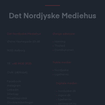
Det Nordjyske Mediehus
Det Nordjyske Mediehus
Øvrige adresser
Østre Havnegade 63-65
–
Hjørring
–
Thisted
–
Distributionen
9000 Aalborg
Trykte medier
Tlf.:
+45 9935 3535
–
Nordjyske
CVR: 18096641
–
Ligeher.nu
Facebook
Digitale medier
Instagram
LinkedIn
–
nordjyske.dk
Sitemap
–
vigeur.dk
Privatlivspolitik
–
ligeher.nu
Cookieindstillinger
–
seriesport.nu