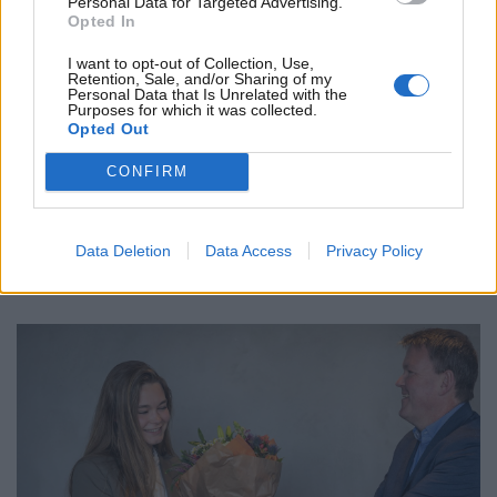
Personal Data for Targeted Advertising.
Opted In
vi udlever vores strategi og vores vigtige rolle i
Nordjylland. Klik for at læse mere.
I want to opt-out of Collection, Use,
Retention, Sale, and/or Sharing of my
Personal Data that Is Unrelated with the
Purposes for which it was collected.
Opted Out
CONFIRM
Data Deletion
Data Access
Privacy Policy
Donationer og bidrag