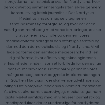
nordjyderne – et historisk ansvar for Nordjylland, hvor
demokratiet og sammenhængskraften sikres gennem
konstruktiv og kritisk journalistik. Det Nordjyske
Mediehus’ mission i sig selv tegner en
samfundsmæssig forpligtelse, og hvor der er en
naturlig sammenhæng med vores forretninger, ønsker
vi at spille en aktiv rolle og gennem vores
medieaktiviteter bidrage til den offentlige samtale og
dermed den demokratiske dialog i Nordjylland. Vi vil
lede og forme den samlede mediebranche ind i en
digital fremtid, hvor effektive og teknologidrevne
virksomheder vinder – som et forbillede for den øvrige
danske medieverden. Derfor har vi gennem vores
treårige strategi, som vi begyndte implementeringen
af i 2024, en klar vision, der skal vende udviklingen og
bringe Det Nordjyske Mediehus sikkert ind i fremtiden:
At blive et økonomisk bæredygtigt mediehus gennem
digital vækst samtidig med, at vi leverer journalistik og
medieprodukter, der er uundværlige for nordjyderne