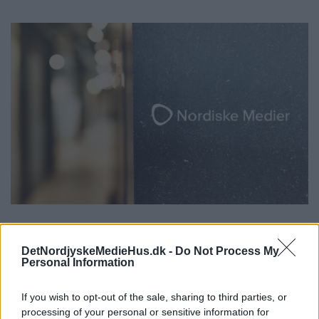
Datterselskab
DetNordjyskeMedieHus.dk -
Do Not Process My
Personal Information
Vores datterselskab Nordiske Medier med
selvstændigt driftsansvar og egen organisation
If you wish to opt-out of the sale, sharing to third parties, or
og ledelse er til stede i både Danmark, Sverige
processing of your personal or sensitive information for
og i Norge, hvor der udgives både digitale og