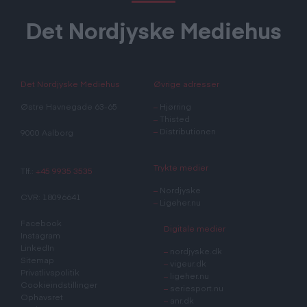
Det Nordjyske Mediehus
Det Nordjyske Mediehus
Øvrige adresser
Østre Havnegade 63-65
–
Hjørring
–
Thisted
–
Distributionen
9000 Aalborg
Trykte medier
Tlf.:
+45 9935 3535
–
Nordjyske
CVR: 18096641
–
Ligeher.nu
Facebook
Digitale medier
Instagram
LinkedIn
–
nordjyske.dk
Sitemap
–
vigeur.dk
Privatlivspolitik
–
ligeher.nu
Cookieindstillinger
–
seriesport.nu
Ophavsret
–
anr.dk