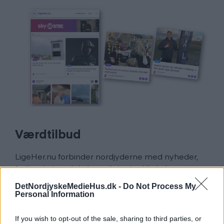
Værdtilbud
LigeHer.nu forbinder nordjyderne med nyheder,
fællesskab og lokale muligheder. Vi skaber
synlighed for lokale virksomheder og foreninger
DetNordjyskeMedieHus.dk -
Do Not Process My
gennem engagerende journalistik og målrettede
Personal Information
kanaler med flere end 200.000 følgere på sociale
medier og 215.000 husstandsomdelte lokalaviser
If you wish to opt-out of the sale, sharing to third parties, or