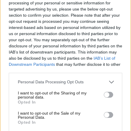
hver uge. På LigeHer.nu mødes de lokale
processing of your personal or sensitive information for
stemmer, idéer og initiativer – og bliver til handling
targeted advertising by us, please use the below opt-out
section to confirm your selection. Please note that after your
dér, hvor vi bor.
opt-out request is processed you may continue seeing
interest-based ads based on personal information utilized by
Ligeher.nu findes for otte lokalområder:
us or personal information disclosed to third parties prior to
your opt-out. You may separately opt-out of the further
Aalborg
disclosure of your personal information by third parties on the
Brønderslev og omegn
IAB’s list of downstream participants. This information may
Frederikshavn og omegn
also be disclosed by us to third parties on the
IAB’s List of
Mariagerfjord
Downstream Participants
that may further disclose it to other
Himmerland
third parties.
Hjørring og omegn
Personal Data Processing Opt Outs
Jammerbugt
Thy-Mors
I want to opt-out of the Sharing of my
personal data.
Opted In
Besøg
ligeher.nu
,
tilmeld dig nyhedsbrevet
og følg
os på Facebook eller
Instagram
, så får du
I want to opt-out of the Sale of my
Personal Data.
automatisk nyheder og historier fra dit lokalområde
Opted In
direkte på din mobil, tablet eller computer - når