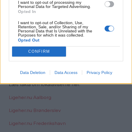
det passer dig.
I want to opt-out of processing my
Personal Data for Targeted Advertising.
Opted In
Lokalaviser – lokale nyheder,
I want to opt-out of Collection, Use,
begivenheder og tilbud - hver
Retention, Sale, and/or Sharing of my
Personal Data that Is Unrelated with the
uge
Purposes for which it was collected.
Opted Out
Hver onsdag/torsdag udgiver og omdeler Det
CONFIRM
Nordjyske Mediehus desuden 7 ligeher.nu-
lokalaviser, der tilsammen dækker det meste af
Nordjylland.
Data Deletion
Data Access
Privacy Policy
Læs fakta om lokalaviserne her:
Ligeher.nu Aalborg
Ligeher.nu Brønderslev
Ligeher.nu Frederikshavn