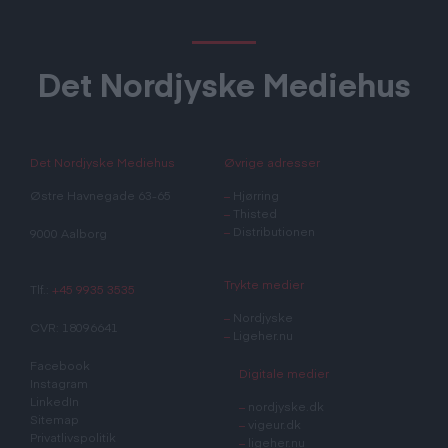
Det Nordjyske Mediehus
Det Nordjyske Mediehus
Øvrige adresser
Østre Havnegade 63-65
–
Hjørring
–
Thisted
–
Distributionen
9000 Aalborg
Trykte medier
Tlf.:
+45 9935 3535
–
Nordjyske
CVR: 18096641
–
Ligeher.nu
Facebook
Digitale medier
Instagram
LinkedIn
–
nordjyske.dk
Sitemap
–
vigeur.dk
Privatlivspolitik
–
ligeher.nu