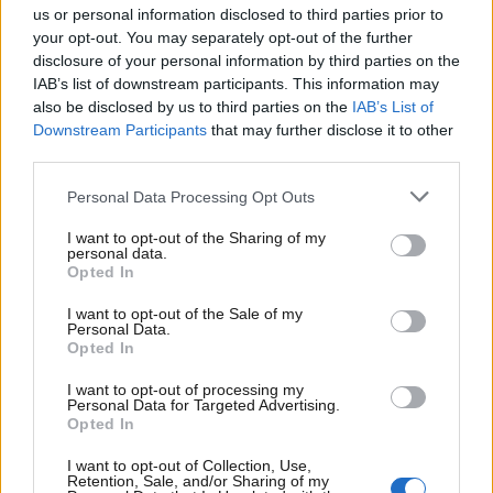
us or personal information disclosed to third parties prior to
kvalitetsmærker
your opt-out. You may separately opt-out of the further
disclosure of your personal information by third parties on the
Som multibrand-butik er vi ikke bundet til ét
IAB’s list of downstream participants. This information may
bestemt mærke, og det giver os frihed til at finde
also be disclosed by us to third parties on the
IAB’s List of
det høreapparat, der reelt passer bedst til dig. Vi
Downstream Participants
that may further disclose it to other
third parties.
forhandler markedets førende producenter,
herunder Oticon, Phonak, Signia og Widex, og
Personal Data Processing Opt Outs
vores fagfolk holder sig løbende opdateret på den
nyeste teknologi. Det betyder, at vi kan vejlede dig
I want to opt-out of the Sharing of my
personal data.
på et oplyst grundlag, så valget af høreapparat
Opted In
ikke bliver et tilfælde, men en velovervejet
beslutning baseret på din livsstil, dit budget og dine
I want to opt-out of the Sale of my
Personal Data.
konkrete høreudfordringer.
Opted In
I want to opt-out of processing my
Personal Data for Targeted Advertising.
Tryghed gennem hele forløbet
Opted In
I want to opt-out of Collection, Use,
Vi ved, at et høreapparat både er en økonomisk og
Retention, Sale, and/or Sharing of my