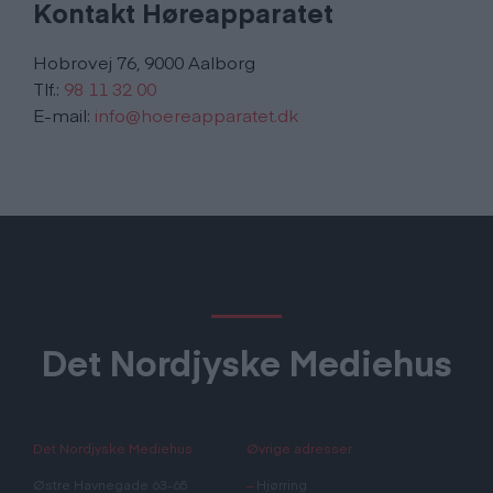
Kontakt Høreapparatet
Hobrovej 76, 9000 Aalborg
Tlf.:
98 11 32 00
E-mail:
info@hoereapparatet.dk
Det Nordjyske Mediehus
Det Nordjyske Mediehus
Øvrige adresser
Østre Havnegade 63-65
–
Hjørring