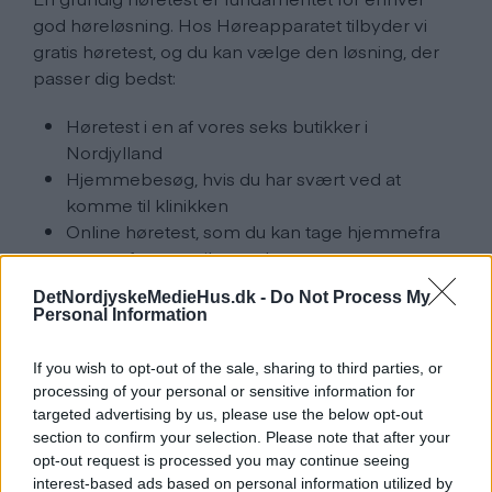
god høreløsning. Hos Høreapparatet tilbyder vi
gratis høretest, og du kan vælge den løsning, der
passer dig bedst:
Høretest i en af vores seks butikker i
Nordjylland
Hjemmebesøg, hvis du har svært ved at
komme til klinikken
Online høretest, som du kan tage hjemmefra
som et første pejlemærke
DetNordjyskeMedieHus.dk -
Do Not Process My
Uanset hvilken løsning du vælger, får du en faglig
Personal Information
vurdering af din hørelse og en ærlig snak om, hvad
der er det rigtige næste skridt for dig. Det er helt
If you wish to opt-out of the sale, sharing to third parties, or
uforpligtende, og du bestemmer selv tempoet i
processing of your personal or sensitive information for
forløbet.
targeted advertising by us, please use the below opt-out
section to confirm your selection. Please note that after your
opt-out request is processed you may continue seeing
Stort udvalg af
interest-based ads based on personal information utilized by