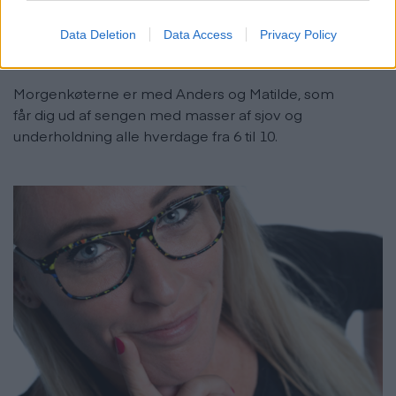
Data Deletion
Data Access
Privacy Policy
Morgenkøterne
Morgenkøterne er med Anders og Matilde, som
får dig ud af sengen med masser af sjov og
underholdning alle hverdage fra 6 til 10.