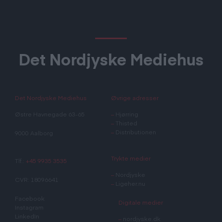
Det Nordjyske Mediehus
Det Nordjyske Mediehus
Øvrige adresser
Østre Havnegade 63-65
–
Hjørring
–
Thisted
–
Distributionen
9000 Aalborg
Trykte medier
Tlf.:
+45 9935 3535
–
Nordjyske
CVR: 18096641
–
Ligeher.nu
Facebook
Digitale medier
Instagram
LinkedIn
–
nordjyske.dk