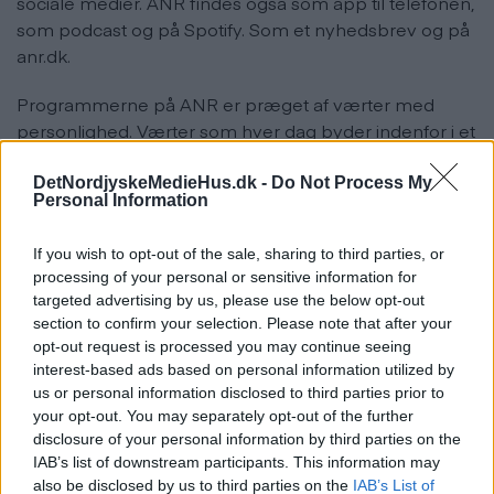
sociale medier. ANR findes også som app til telefonen,
som podcast og på Spotify. Som et nyhedsbrev og på
anr.dk.
Programmerne på ANR er præget af værter med
personlighed. Værter som hver dag byder indenfor i et
fællesskab i øjenhøjde og med et aktuelt take på
nyheder, musik, nye tendenser og populærkultur.
DetNordjyskeMedieHus.dk -
Do Not Process My
Personal Information
Interviews, trafik, nyheder, egne sange og gakkede
indslag. Det er uhøjtideligt, det har kant, der kan
If you wish to opt-out of the sale, sharing to third parties, or
mærkes, men altid med et godt glimt i øjet.
processing of your personal or sensitive information for
targeted advertising by us, please use the below opt-out
ANR dækker hele den nordjyske region i din radio – fra
section to confirm your selection. Please note that after your
Thy og Mors i vest til Mariagerfjord i sydøst og til
opt-out request is processed you may continue seeing
Skagen i Nord.
interest-based ads based on personal information utilized by
us or personal information disclosed to third parties prior to
your opt-out. You may separately opt-out of the further
disclosure of your personal information by third parties on the
IAB’s list of downstream participants. This information may
also be disclosed by us to third parties on the
IAB’s List of