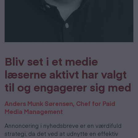
Bliv set i et medie
læserne aktivt har valgt
til og engagerer sig med
Anders Munk Sørensen, Chef for Paid
Media Management
Annoncering i nyhedsbreve er en værdifuld
strategi, da det ved at udnytte en effektiv