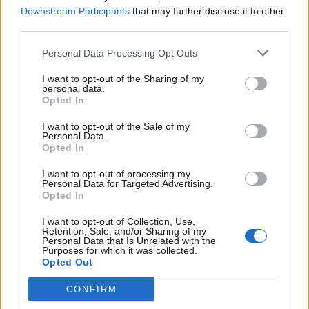
Downstream Participants
that may further disclose it to other
Priseksempel - kr. 8.000
third parties.
Personal Data Processing Opt Outs
Ugekampagne i nordjyske.dk nyhedsbrev -
udkommer alle dage inkl. weekend. 31.400
I want to opt-out of the Sharing of my
personal data.
permission. Åbningsrate på 42%
Opted In
I want to opt-out of the Sale of my
Personal Data.
Opted In
I want to opt-out of processing my
Personal Data for Targeted Advertising.
Opted In
I want to opt-out of Collection, Use,
Retention, Sale, and/or Sharing of my
Personal Data that Is Unrelated with the
Purposes for which it was collected.
Opted Out
CONFIRM