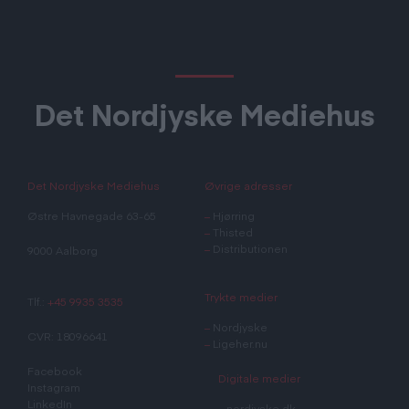
Det Nordjyske Mediehus
Det Nordjyske Mediehus
Øvrige adresser
Østre Havnegade 63-65
–
Hjørring
–
Thisted
–
Distributionen
9000 Aalborg
Trykte medier
Tlf.:
+45 9935 3535
–
Nordjyske
CVR: 18096641
–
Ligeher.nu
Facebook
Digitale medier
Instagram
LinkedIn
–
nordjyske.dk